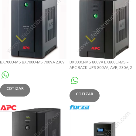
BX700U-MS BX700U-MS 700VA 230V
BX800CI-MS 800VA BX800CI-MS –
APC BACK-UPS 800VA, AVR, 230V, 2
TOMAS C13, 4 TOMAS UNIVERSALES
COTIZAR
COTIZAR