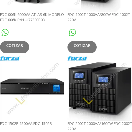
FDC-006K 6000VA ATLAS 6K MODELO
FDC-1002T 1000VA/800W FDC-1002T
FDC-006K P/N UI773F0R03
220V
COTIZAR
COTIZAR
FDC-1502R 1500VA FDC-1502R
FDC-2002T 2000VA/1600W FDC-2002T
220V