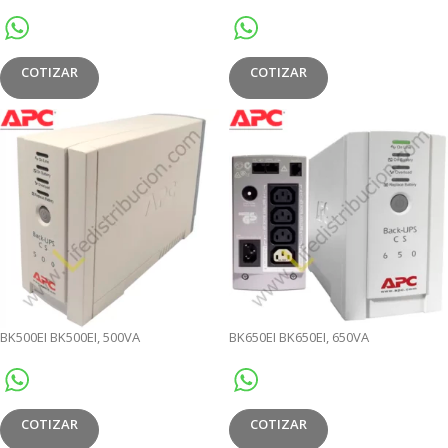
ELECTRIC EASY UPS – 6KVA
ELECTRIC SMART-UPS 2.2KVA TORRE
COTIZAR
COTIZAR
BK500EI BK500EI, 500VA
BK650EI BK650EI, 650VA
COTIZAR
COTIZAR