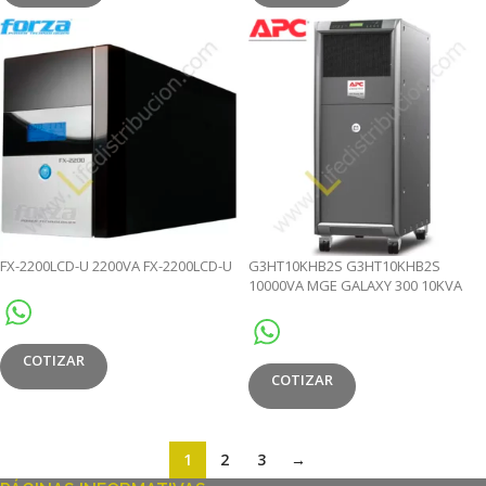
FX-2200LCD-U 2200VA FX-2200LCD-U
G3HT10KHB2S G3HT10KHB2S
10000VA MGE GALAXY 300 10KVA
400V 3:3 WITH 30MIN BATTERY,
START-UP 5X
COTIZAR
COTIZAR
1
2
3
→