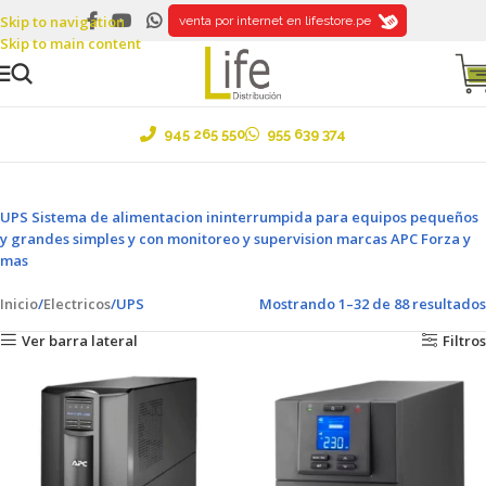
Skip to navigation
Ventas al por mayor y menor ....¡Envíos a todo el Perú!
venta por internet en lifestore.pe
Skip to main content
945 265 550
955 639 374
UPS Sistema de alimentacion ininterrumpida para equipos pequeños
y grandes simples y con monitoreo y supervision marcas APC Forza y
mas
Inicio
Electricos
UPS
Mostrando 1–32 de 88 resultados
Ver barra lateral
Filtros