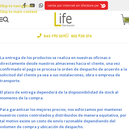
Skip to navigation
Ventas al por mayor y menor ....¡Envíos a todo el Perú!
venta por internet en lifestore.pe
Skip to main content
945 265 550
955 639 374
La entrega de los productos se realiza en nuestras oficinas o
directamente desde nuestros almacenes hacia el cliente, una vez
confirmado el pago se procesa la orden de despacho de acuerdo a la
solicitud del cliente ya sea a sus instalaciones, obra o empresa de
transporte.
El plazo de entrega dependerá de la disposinibilidad de stock al
momento de la compra.
Para garantizar los mejores precios, nos esforzamos por mantener
nuestros costos controlados y distribuidos de manera equitativa, por
tal motivo existe un costo de envío razonable dependiendo del
volumen de compra y ubicación de despacho.