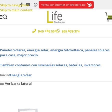
Skip to navigation
Ventas al por mayor y menor ....¡Envíos a todo el Perú!
venta por internet en lifestore.pe
Skip to main content
945 265 550
955 639 374
Paneles Solares, energia solar, energia fotovoltaica, paneles solares
para casa, mejor precio.
Tambien contamos con luminarias solares, baterias, inversores
Inicio
Energia Solar
Ver barra lateral