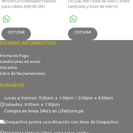
981500120 Ordenador Plastico
CR.5242.9001 Rack de 42RU ( Acero
para cables (HD) de 2RU
Laminado y base de Hierro)
COTIZAR
COTIZAR
PÁGINAS INFORMATIVAS
Forma de Pago
Condiciones de envío
Garantía
Libro de Reclamaciones
HORARIOS
Lunes a Viernes: 9:00am a 1:00pm / 2:00pm a 6:00pm
Sabados: 9:00am a 1:00pm
Compra en linea 24hrs en LifeStore.pe
Despachos previa coordinación con Area de Despachos
Asistente Virtual 24hrs, contactar arriba