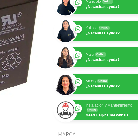
Maricielo
Online
¿Necesitas ayuda?
Yulissa
Online
¿Necesitas ayuda?
Mara
Online
¿Necesitas ayuda?
Amery
Online
¿Necesitas ayuda?
Instalación y Mantenimiento
Online
Need Help? Chat with us
MARCA