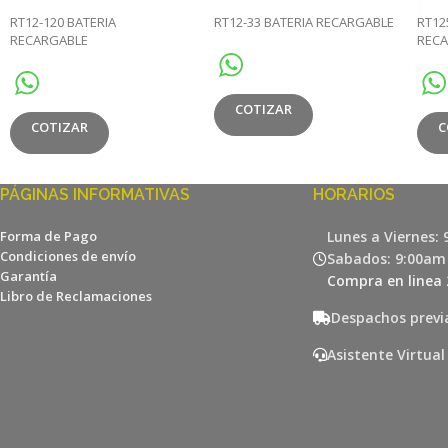
RT12-120 BATERIA
RT12-33 BATERIA RECARGABLE
RT12
RECARGABLE
REC
COTIZAR
COTIZAR
C
PÁGINAS INFORMATIVAS
HORARIOS
Forma de Pago
Lunes a Viernes:
Condiciones de envío
Sabados: 9:00am
Garantía
Compra en linea 
Libro de Reclamaciones
Despachos previ
Asistente Virtual