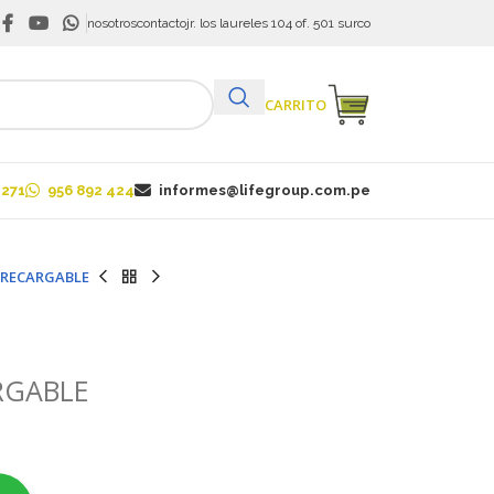
nosotros
contacto
jr. los laureles 104 of. 501 surco
VER CARRITO
 271
956 892 424
informes@lifegroup.com.pe
 RECARGABLE
RGABLE