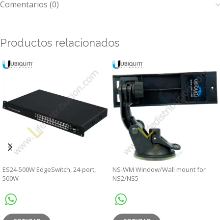
Comentarios (0)
Productos relacionados
ES24-500W EdgeSwitch, 24-port,
NS-WM Window/Wall mount for
500W
NS2/NS5