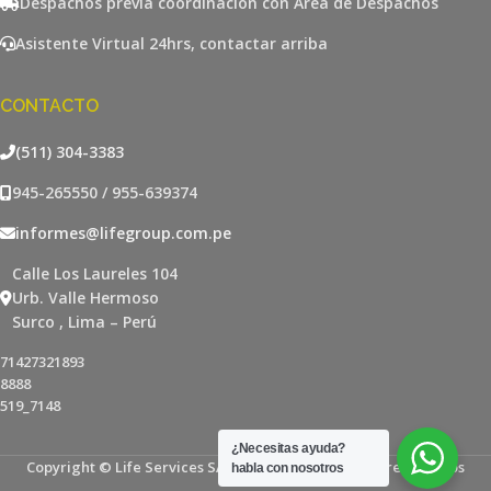
Despachos previa coordinación con Area de Despachos
Asistente Virtual 24hrs, contactar arriba
CONTACTO
(511) 304-3383
945-265550 / 955-639374
informes@lifegroup.com.pe
Calle Los Laureles 104
Urb. Valle Hermoso
Surco , Lima – Perú
71427321893
8888
519_7148
¿Necesitas ayuda?
Copyright © Life Services SAC - Todos los derechos reservados
habla con nosotros