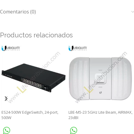
Comentarios (0)
Productos relacionados
ES24-500W EdgeSwitch, 24-port,
LBE-M5-23 5GHz Lite Beam, AIRMAX,
500W
23dBI